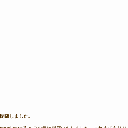
閉店しました。
momi cara処 もみの氣は閉店いたしました。これまでありが